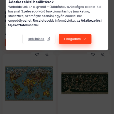
Adatkezelési beállítások
Weboldalunk az alapvető működéshez szükséges cookie-kat
használ. Szélesebb körű funkcionalitáshoz (marketing,
Ravensburger 19678 -
Ravensburger 12967 - Zöld -
statisztika, személyre szabás) egyéb cookie-kat
Hamupipőke - 1000 db-os
300 db-os puzzle
puzzle
engedélyezhet. Részletesebb információkat az
Adatkezelési
Raktáron
tájékoztató
ban talál.
Raktáron
4 490
Ft
3 090
Ft
Beállítások
Elfogadom