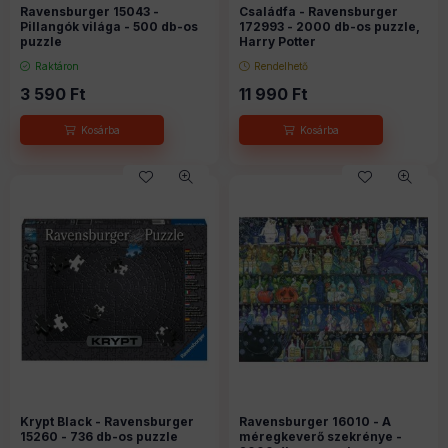
Ravensburger 15043 -
Családfa - Ravensburger
Pillangók világa - 500 db-os
172993 - 2000 db-os puzzle,
puzzle
Harry Potter
Raktáron
Rendelhető
3 590
Ft
11 990
Ft
Krypt Black - Ravensburger
Ravensburger 16010 - A
15260 - 736 db-os puzzle
méregkeverő szekrénye -