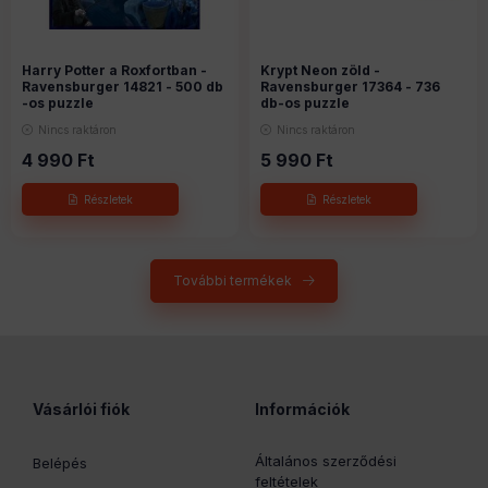
Harry Potter a Roxfortban -
Krypt Neon zöld -
Ravensburger 14821 - 500 db
Ravensburger 17364 - 736
-os puzzle
db-os puzzle
Nincs raktáron
Nincs raktáron
4 990
Ft
5 990
Ft
További termékek
Vásárlói fiók
Információk
Általános szerződési
Belépés
feltételek