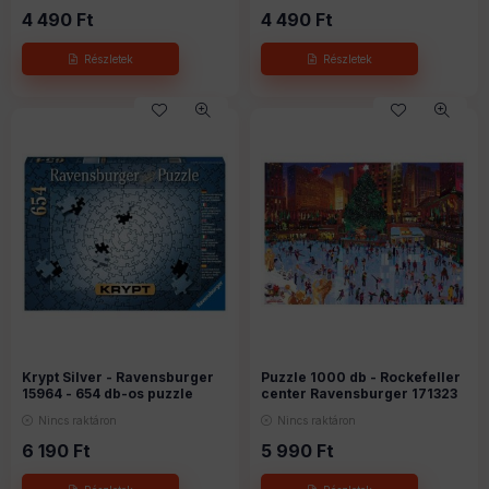
4 490
Ft
4 490
Ft
Krypt Silver - Ravensburger
Puzzle 1000 db - Rockefeller
15964 - 654 db-os puzzle
center Ravensburger 171323
Nincs raktáron
Nincs raktáron
6 190
Ft
5 990
Ft