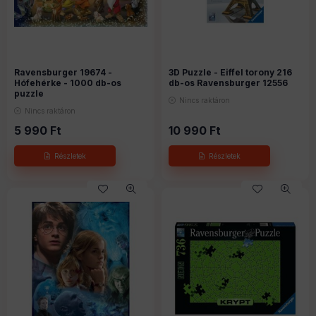
Ravensburger 19674 -
3D Puzzle - Eiffel torony 216
Hófehérke - 1000 db-os
db-os Ravensburger 12556
puzzle
Nincs raktáron
Nincs raktáron
5 990
Ft
10 990
Ft