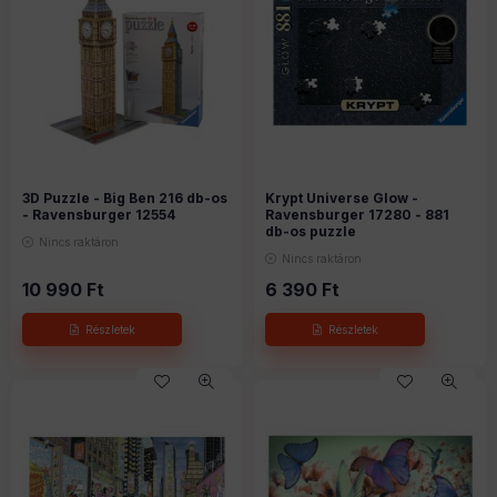
3D Puzzle - Big Ben 216 db-os
Krypt Universe Glow -
- Ravensburger 12554
Ravensburger 17280 - 881
db-os puzzle
Nincs raktáron
Nincs raktáron
10 990
Ft
6 390
Ft