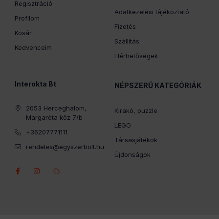
Regisztráció
Adatkezelési tájékoztató
Profilom
Fizetés
Kosár
Szállítás
Kedvenceim
Elérhetőségek
Interokta Bt
NÉPSZERŰ KATEGÓRIÁK
2053 Herceghalom,
Kirakó, puzzle
Margaréta köz 7/b
LEGO
+36207771111
Társasjátékok
rendeles@egyszerbolt.hu
Újdonságok