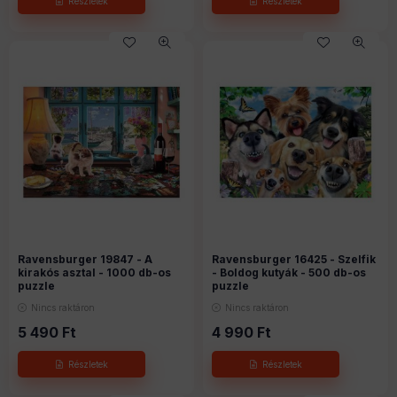
Ravensburger 19847 - A
Ravensburger 16425 - Szelfik
kirakós asztal - 1000 db-os
- Boldog kutyák - 500 db-os
puzzle
puzzle
Nincs raktáron
Nincs raktáron
5 490
Ft
4 990
Ft